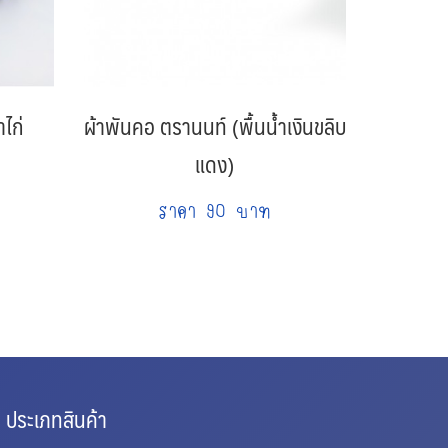
ไก่
ผ้าพันคอ ตรานนท์ (พื้นน้ำเงินขลิบ
กระ
แดง)
ราคา 90 บาท
ประเภทสินค้า