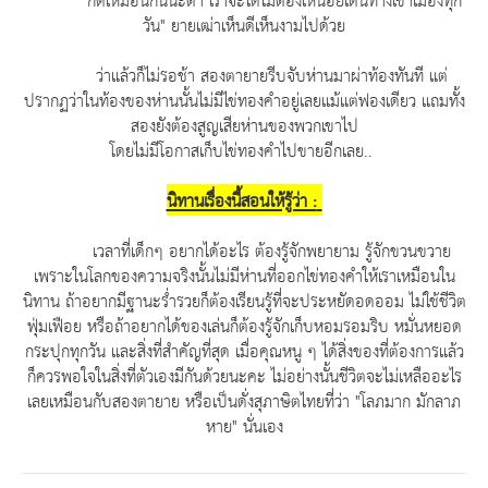
วัน" ยายเฒ่าเห็นดีเห็นงามไปด้วย
ว่าแล้วก็ไม่รอช้า สองตายายรีบจับห่านมาผ่าท้องทันที แต่
ปรากฏว่าในท้องของห่านนั้นไม่มีไข่ทองคำอยู่เลยแม้แต่ฟองเดียว แถมทั้ง
สองยังต้องสูญเสียห่านของพวกเขาไป
โดยไม่มีโอกาสเก็บไข่ทองคำไปขายอีกเลย..
นิทานเรื่องนี้สอนให้รู้ว่า :
เวลาที่เด็กๆ อยากได้อะไร ต้องรู้จักพยายาม รู้จักขวนขวาย
เพราะในโลกของความจริงนั้นไม่มีห่านที่ออกไข่ทองคำให้เราเหมือนใน
นิทาน ถ้าอยากมีฐานะร่ำรวยก็ต้องเรียนรู้ที่จะประหยัดอดออม ไม่ใช้ชีวิต
ฟุ่มเฟือย หรือถ้าอยากได้ของเล่นก็ต้องรู้จักเก็บหอมรอมริบ หมั่นหยอด
กระปุกทุกวัน และสิ่งที่สำคัญที่สุด เมื่อคุณหนู ๆ ได้สิ่งของที่ต้องการแล้ว
ก็ควรพอใจในสิ่งที่ตัวเองมีกันด้วยนะคะ ไม่อย่างนั้นชีวิตจะไม่เหลืออะไร
เลยเหมือนกับสองตายาย หรือเป็นดั่งสุภาษิตไทยที่ว่า "โลภมาก มักลาภ
หาย" นั่นเอง