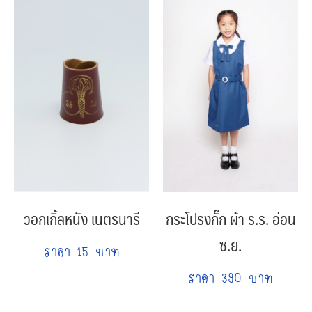
วอกเกิ้ลหนัง เนตรนารี
กระโปรงกั๊ก ผ้า ร.ร. อ่อน
ซ.ย.
ราคา 15 บาท
ราคา 390 บาท