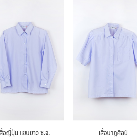
สื้อญี่ปุ่น แขนยาว ซ.จ.
เสื้อนาฎศิลป์