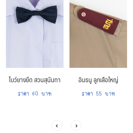
โบว์ยางยืด สวนสุนันทา
อินธนู ลูกเสือใหญ่
ราคา 60 บาท
ราคา 55 บาท