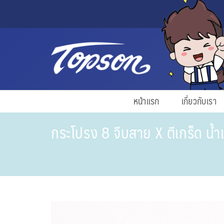
หน้าแรก
เกี่ยวกับเรา
กระโปรง 8 จีบสาย X ตีเกร็ด น้ำเ