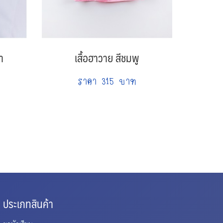
า
เสื้อฮาวาย สีชมพู
ผ้าพั
ราคา 315 บาท
ประเภทสินค้า