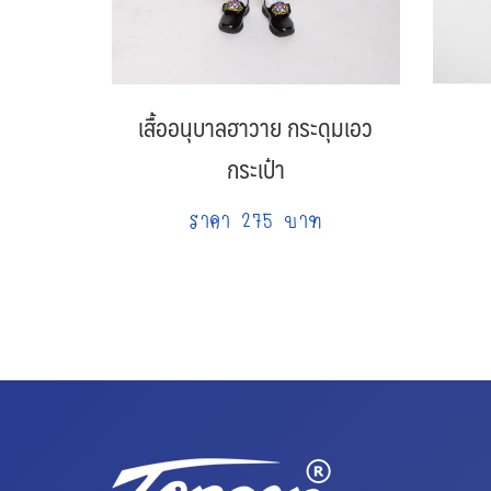
เสื้ออนุบาลฮาวาย กระดุมเอว
กระเป๋า
ราคา 275 บาท