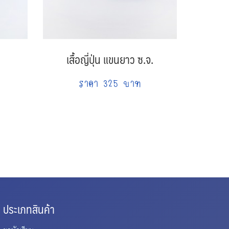
เสื้อญี่ปุ่น แขนยาว ซ.จ.
เสื้อ
ราคา 325 บาท
ประเภทสินค้า