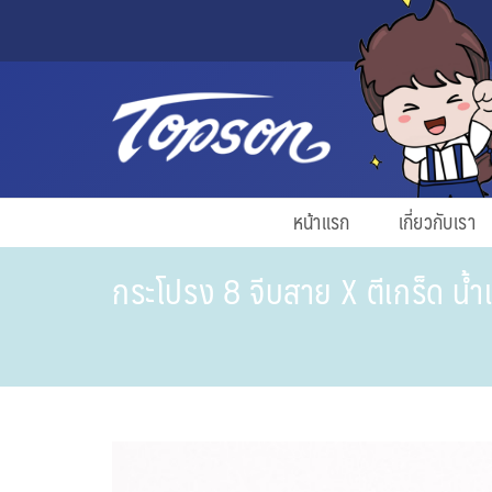
หน้าแรก
เกี่ยวกับเรา
กระโปรง 8 จีบสาย X ตีเกร็ด น้ำเ