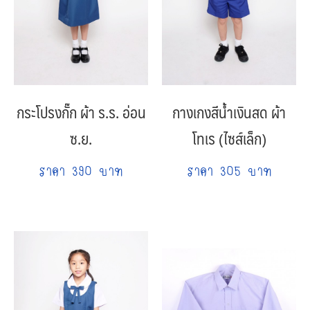
กระโปรงกั๊ก ผ้า ร.ร. อ่อน
กางเกงสีน้ำเงินสด ผ้า
ซ.ย.
โทเร (ไซส์เล็ก)
ราคา 390 บาท
ราคา 305 บาท