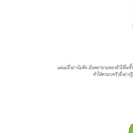
แต่แม่อึ่งอ่างไม่ฟัง มันพยายามพองตัวให้โตขึ
ทำให้ครอบครัวอึ่งอ่างร