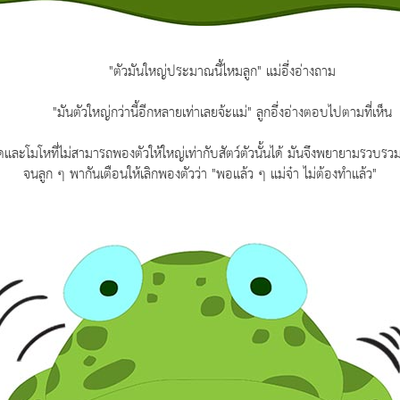
"ตัวมันใหญ่ประมาณนี้ไหมลูก" แม่อึ่งอ่างถาม
"มันตัวใหญ่กว่านี้อีกหลายเท่าเลยจ้ะแม่" ลูกอึ่งอ่างตอบไปตามที่เห็น
ละโมโหที่ไม่สามารถพองตัวให้ใหญ่เท่ากับสัตว์ตัวนั้นได้ มันจึงพยายามรวบรวมกำ
จนลูก ๆ พากันเตือนให้เลิกพองตัวว่า "พอแล้ว ๆ แม่จ๋า ไม่ต้องทำแล้ว"