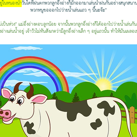
ยู่ในหนองน้ำ
วันใดที่ฝนตกพวกลูกอึ่งอ่างก็มักออกมาเล่นน้ำฝนกันอย่างสนุกสนาน ลู
พวกหนูขอออกไปว่ายน้ำเล่นแถว ๆ นี้นะจ๊ะ"
่เป็นห่วง" แม่อึ่งอ่างตอบลูกน้อย จากนั้นพวกลูกอึ่งอ่างก็ได้ออกไปว่ายน้ำเล่นก
งอ่างเล่นน้ำอยู่ เจ้าวัวไม่ทันสังเกตว่ามีลูกอึ่งอ่างเล็ก ๆ อยู่แถวนั้น ทำให้มันเผ