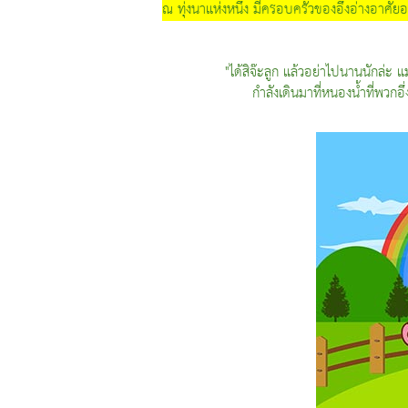
ณ ทุ่งนาแห่งหนึ่ง มีครอบครัวของอึ่งอ่างอาศัยอ
"ได้สิจ๊ะลูก แล้วอย่าไปนานนักล่ะ แม
กำลังเดินมาที่หนองน้ำที่พวกอึ่