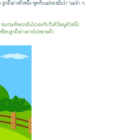
กอึ่งอ่างตัวหนึ่ง พูดกับแม่ของมันว่า "แม่จ๋า ๆ
ัน จนกระทั่งพวกมันไปเจอกับวัวตัวใหญ่ตัวหนึ่ง
ลอเหยียบลูกอึ่งอ่างตายไปหลายตัว