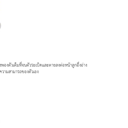
่างพองตัวเต็มที่จนตัวระเบิดและตายลงต่อหน้าลูกอึ่งอ่าง
งและความสามารถของตัวเอง