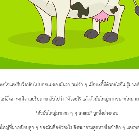
ใจและรีบวิ่งกลับไปบอกแม่ของมันว่า "แม่จ๋า ๆ เมื่อตะกี้มีตัวอะไรก็ไม่รู้มาเ
แม่อึ่งอ่างตกใจ เลยรีบถามกลับไปว่า "ตัวอะไร แล้วตัวมันใหญ่มากขนาดไหน แม่
"ตัวมันใหญ่มากกก ๆ ๆ เลยแม่" ลูกอึ่งอ่างตอบ
ว์ตัวใหญ่ที่มาเหยียบลูก ๆ ของมันคือตัวอะไร จึงพยายามสูดหายใจเข้าลึก ๆ และพอ