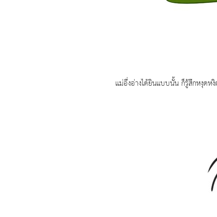
แม่อึ่งอ่างได้ยินแบบนั้น ก็รู้สึกหงุดหงิดแ