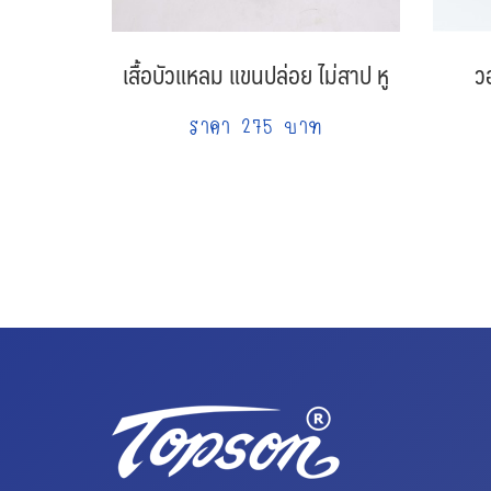
เสื้อบัวแหลม แขนปล่อย ไม่สาป หู
ว
ราคา 275 บาท