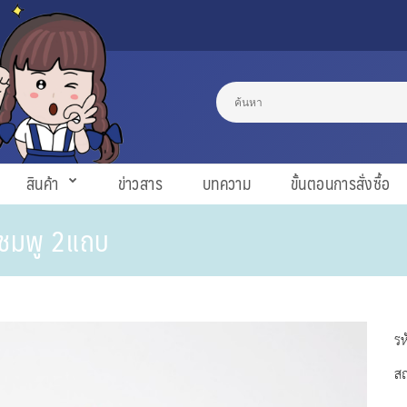
สินค้า
ข่าวสาร
บทความ
ขั้นตอนการสั่งซื้อ
นชมพู 2แถบ
รห
ส