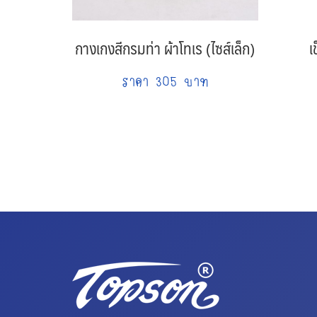
กางเกงสีกรมท่า ผ้าโทเร (ไซส์เล็ก)
เ
ราคา 305 บาท