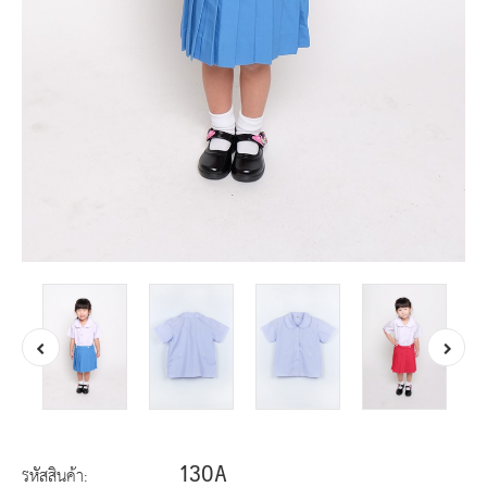
130A
รหัสสินค้า: